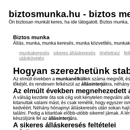
biztosmunka
.hu - biztos m
Ön biztosan munkát keres, ha ide látogatott. Biztos munka, 
Biztos munka
Állás, munka, munka keresés, munka közvetítés, munkakö
munkakeresés
sikeres álláskeresés
önéletrajz
fel
utánkövetés
Hogyan szerezhetünk stab
Az elmúlt években a
munkanélküli
ek száma megnőtt, é
tőkéjét, és rendesen felkészül az
állásinterjú
kra, néhány
Az elmúlt években megnehezedett
A válság kezdete óta sok cég volt kénytelen megválni alk
kitanultak valami mást, és csak remélik, hogy egyszer is
kedvéért. Néhány hónapnyi álláskeresés után sokan hajl
találni. Pedig a kitartóak előbb-utóbb sikerrel járnak. 
készüljünk fel az
állásinterjú
ra.
A sikeres
álláskeresés
feltételei