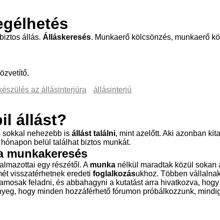
egélhetés
biztos állás.
Álláskeresés
. Munkaerő kölcsönzés, munkaerő köz
zvetítő.
készülés az állásinterjúra
állásinterjú
il
állás
t?
s sokkal nehezebb is
állást találni
, mint azelőtt. Aki azonban kit
 hónapon belül találhat biztos munkát.
 a
munkakeresés
almazottai egy részétől. A
munka
nélkül maradtak közül sokan 
mét visszatérhetnek eredeti
foglalkozás
ukhoz. Többen vállalnak
amosak feladni, és abbahagyni a kutatást arra hivatkozva, hogy
A lényeg, hogy minden hozzáférhető fórumon próbálkozzunk, mindi