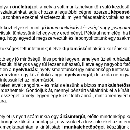
 olyan
önéletrajz
ot, amely a volt munkahelyünkön való kezdésün
asztalatainkat, adjuk hozzá a legutóbbi cégnél szerzett
képessé
fel, azonban ezeknél részletezzük, milyen faladataink voltak az ad
k közhelyeket, mint „
jó kommunikációs készség
” vagy „
csapatm
onyítsuk: tüntessünk fel egy-egy eredményt. Például nem elég, ha l
 meg, hogy egyedül megszerveztük és lebonyolítottunk egy szakm
ükséges feltüntetnünk; illetve
diplomás
ként akár a középiskol
fotó egy jó minőségű, friss portré legyen, amelyen üzleti ruházat
lt, hiányos vagy túl lezser ruházatú, illetve egy nagyobb fotó
tlen a
nyelvtudás
: nyelvismeretünket így mindenképp tüntessük
szereztünk egy középfokú angol
nyelvvizsgá
t, de azóta nem gy
tessük fel az információt.
rtelen átvált angolra – és máris elesünk a biztos
munkalehetős
érdezhetnek. Gondoljuk át, mennyi pénzért vállalnánk el a kínál
gy összeget, amely legyen egy kicsit több annál, mint amennyiér
ura.
ely el is nyert számunkra egy
állásinterjú
t, előtte mindenképp k
böngésszük át a honlapját, olvassuk el a friss cikkeket az inter
megkaparintani a kínált stabil
munkalehetőség
et, készüljünk 