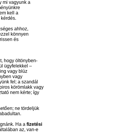
gy mi vagyunk a
dményünkre
em kell a
 kérdés.
ükséges ahhoz,
 ezzel könnyen
frissen és
t, hogy öltönyben-
l ügyfelekkel –
ing vagy blúz
önyben vagy
ünk fel; a szandál
piros körömlakk vagy
tató nem kérte; így
etően; ne tördeljük
zabadultan.
ognánk. Ha a
fizetési
általában az, van-e