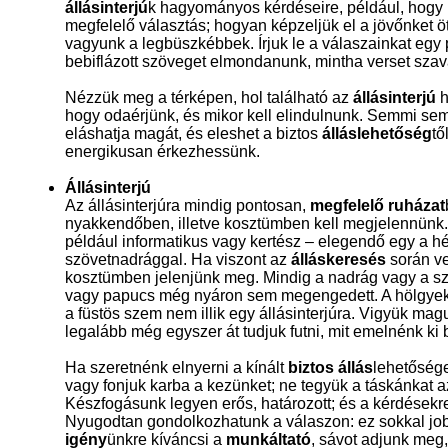
állásinterjú
k hagyományos kérdéseire, például, hogy m
megfelelő választás; hogyan képzeljük el a jövőnket ö
vagyunk a legbüszkébbek. Írjuk le a válaszainkat egy 
bebiflázott szöveget elmondanunk, mintha verset szav
Nézzük meg a térképen, hol található az
állásinterjú
h
hogy odaérjünk, és mikor kell elindulnunk. Semmi sem 
eláshatja magát, és eleshet a biztos
álláslehetőség
tő
energikusan érkezhessünk.
Állásinterjú
Az állásinterjúra mindig pontosan,
megfelelő ruházat
nyakkendőben, illetve kosztümben kell megjelennünk. 
például informatikus vagy kertész – elegendő egy a hé
szövetnadrággal. Ha viszont az
álláskeresés
során ve
kosztümben jelenjünk meg. Mindig a nadrág vagy a szok
vagy papucs még nyáron sem megengedett. A hölgyek t
a füstös szem nem illik egy állásinterjúra. Vigyük ma
legalább még egyszer át tudjuk futni, mit emelnénk ki 
Ha szeretnénk elnyerni a kínált
biztos állás
lehetősége
vagy fonjuk karba a kezünket; ne tegyük a táskánkat a
Készfogásunk legyen erős, határozott; és a kérdések
Nyugodtan gondolkozhatunk a válaszon: ez sokkal jo
igény
ünkre kíváncsi a
munkáltató
, sávot adjunk meg