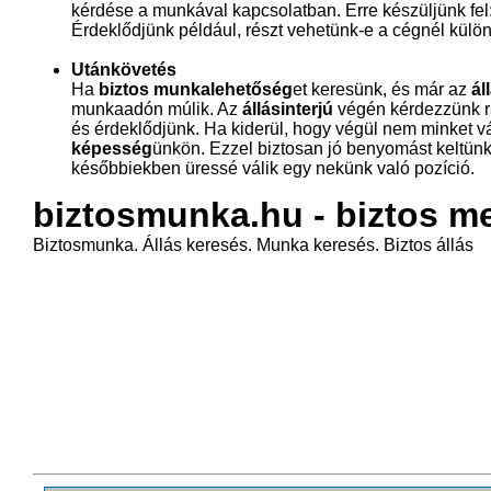
kérdése a munkával kapcsolatban. Erre készüljünk fel: 
Érdeklődjünk például, részt vehetünk-e a cégnél kül
Utánkövetés
Ha
biztos munkalehetőség
et keresünk, és már az
ál
munkaadón múlik. Az
állásinterjú
végén kérdezzünk rá,
és érdeklődjünk. Ha kiderül, hogy végül nem minket vá
képesség
ünkön. Ezzel biztosan jó benyomást keltün
későbbiekben üressé válik egy nekünk való pozíció.
biztosmunka.hu - biztos m
Biztosmunka. Állás keresés. Munka keresés. Biztos állás