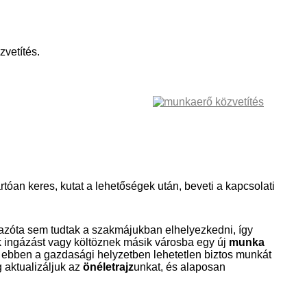
vetítés.
artóan keres, kutat a lehetőségek után, beveti a kapcsolati
azóta sem tudtak a szakmájukban elhelyezkedni, így
 ingázást vagy költöznek másik városba egy új
munka
 ebben a gazdasági helyzetben lehetetlen biztos munkát
g aktualizáljuk az
önéletrajz
unkat, és alaposan