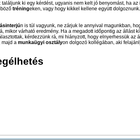
találjunk ki egy kérdést, ugyanis nem kelt jó benyomást, ha az 
önböző
tréning
eken, vagy hogy kikkel kellene együtt dolgoznunk
lásinterjú
n is túl vagyunk, ne zárjuk le annyival magunkban, hog
 mikor várható eredmény. Ha a megadott időpontig az állást kín
lasztottak, kérdezzünk rá, mi hiányzott, hogy elnyerhessük az ál
k majd a
munkaügyi osztály
on dolgozó kollégában, aki felaján
egélhetés