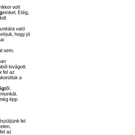
kkor volt
g
einket. Elég,
ott
unkára való
eírjuk, hogy jó
ai
át sem.
ban
ból kivágott
 fel az
akoroltuk a
ég
től.
t munkát.
t még épp
észüljünk fel
neten,
fel az