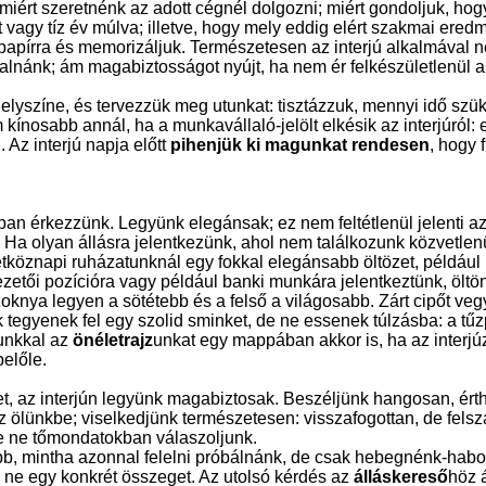
iért szeretnénk az adott cégnél dolgozni; miért gondoljuk, ho
t vagy tíz év múlva; illetve, hogy mely eddig elért szakmai ere
papírra és memorizáljuk. Természetesen az interjú alkalmával n
alnánk; ám magabiztosságot nyújt, ha nem ér felkészületlenül a
elyszíne, és tervezzük meg utunkat: tisztázzuk, mennyi idő sz
kínosabb annál, ha a munkavállaló-jelölt elkésik az interjúról:
l. Az interjú napja előtt
pihenjük ki magunkat rendesen
, hogy 
ban érkezzünk. Legyünk elegánsak; ez nem feltétlenül jelenti az
Ha olyan állásra jelentkezünk, ahol nem találkozunk közvetlenü
tköznapi ruházatunknál egy fokkal elegánsabb öltözet, például 
zetői pozícióra vagy például banki munkára jelentkeztünk, ölt
nya legyen a sötétebb és a felső a világosabb. Zárt cipőt vegy
egyenek fel egy szolid sminket, de ne essenek túlzásba: a tűz
gunkkal az
önéletrajz
unkat egy mappában akkor is, ha az interjúz
belőle.
t, az interjún legyünk magabiztosak. Beszéljünk hangosan, érth
z ölünkbe; viselkedjünk természetesen: visszafogottan, de fels
re ne tőmondatokban válaszoljunk.
bb, mintha azonnal felelni próbálnánk, de csak hebegnénk-hab
, ne egy konkrét összeget. Az utolsó kérdés az
álláskereső
höz 