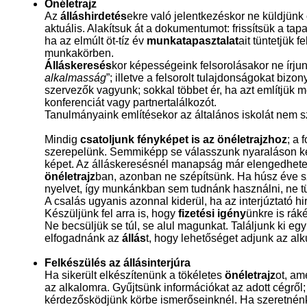
Önéletrajz
Az
álláshirdetés
ekre való jelentkezéskor ne küldjünk
aktuális. Alakítsuk át a dokumentumot: frissítsük a tap
ha az elmúlt öt-tíz év
munkatapasztalat
ait tüntetjük 
munkakörben.
Álláskeresés
kor képességeink felsorolásakor ne írjun
alkalmasság
”; illetve a felsorolt tulajdonságokat biz
szervezők vagyunk; sokkal többet ér, ha azt említjük
konferenciát vagy partnertalálkozót.
Tanulmányaink említésekor az általános iskolát nem sz
Mindig
csatoljunk fényképet is az önéletrajzhoz
; a 
szerepelünk. Semmiképp se válasszunk nyaraláson készü
képet. Az álláskeresésnél manapság már elengedhete
önéletrajz
ban, azonban ne szépítsünk. Ha húsz éve 
nyelvet, így munkánkban sem tudnánk használni, ne tün
A csalás ugyanis azonnal kiderül, ha az interjúztató hi
Készüljünk fel arra is, hogy
fizetési igény
ünkre is rák
Ne becsüljük se túl, se alul magunkat. Találjunk ki e
elfogadnánk az
állás
t, hogy lehetőséget adjunk az alk
Felkészülés az állásinterjúra
Ha sikerült elkészítenünk a tökéletes
önéletrajz
ot, am
az alkalomra. Gyűjtsünk információkat az adott cégről; 
kérdezősködjünk körbe ismerőseinknél. Ha szeretnénk 