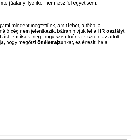
interjúalany ilyenkor nem tesz fel egyet sem.
.
y mi mindent megtettünk, amit lehet, a többi a
áló cég nem jelentkezik, bátran hívjuk fel a
HR osztály
t,
lást; említsük meg, hogy szeretnénk csiszolni az adott
lja, hogy megőrzi
önéletrajz
unkat, és értesít, ha a